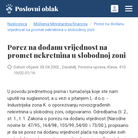
Naslovnica
Mišljenja Ministarstva financija
Porez na dodanu
vrijednost na promet nekretnina u slobodnoj zoni
Porez na dodanu vrijednost na
promet nekretnina u slobodnoj zoni
Datum objave: 03.04.2002., Davatelj: Porezna uprava, Klasa: 410-
19/02-01/16
U povodu predmetnog pisma i tumačenja koje ste nam
uputili na suglasnost, a u vezi s pitanjem L. d.o.o. -
Industrijska zona K. o oporezivanju novoizgrađenih
nekretnina u slobodnoj zoni, odgovaramo. Odredbama čl. 2.,
st. 1., t. 1. Zakona o porezu na dodanu vrijednost (Narodne
novine br. 47/95., 164/98., 105/99.,54/00. i 73/00.), propisano
je da se porez na dodanu vrijednost plaća na isporuke svih