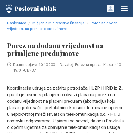
Naslovnica
Mišljenja Ministarstva financija
Porez na dodanu
vrijednost na primljene predujmove
Porez na dodanu vrijednost na
primljene predujmove
Datum objave: 10.10.2001., Davatelj: Porezna uprava, Klasa: 410-
19/01-01/437
Koordinacija udruga za zaštitu potrošača HUZP i HRID iz Z.,
uputila je pismo s pitanjem o obvezi plaćanja poreza na
dodanu vrijednost na plaćeni predujam (akontaciju) koju
plaćaju potrošači - pretplatnici i korisnici terminalne opreme
u nepokretnoj mreži Hrvatskih telekomunikacija d.d. - HT. U
nastavku odgovaramo. U pismu se navodi, da se u Pravilniku
o općim uvjetima za obavljanje telekomunikacijskih usluga