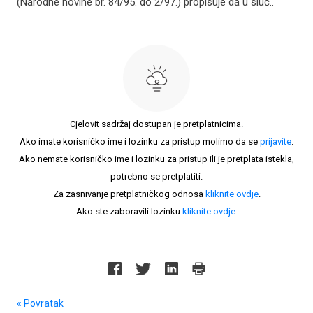
(Narodne novine br. 84/95. do 2/97.) propisuje da u sluč..
Cjelovit sadržaj dostupan je pretplatnicima.
Ako imate korisničko ime i lozinku za pristup molimo da se
prijavite
.
Ako nemate korisničko ime i lozinku za pristup ili je pretplata istekla,
potrebno se pretplatiti.
Za zasnivanje pretplatničkog odnosa
kliknite ovdje
.
Ako ste zaboravili lozinku
kliknite ovdje
.
« Povratak