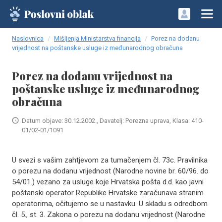
Naslovnica
Mišljenja Ministarstva financija
Porez na dodanu
vrijednost na poštanske usluge iz međunarodnog obračuna
Porez na dodanu vrijednost na
poštanske usluge iz međunarodnog
obračuna
Datum objave: 30.12.2002., Davatelj: Porezna uprava, Klasa: 410-
01/02-01/1091
U svezi s vašim zahtjevom za tumačenjem čl. 73c. Pravilnika
o porezu na dodanu vrijednost (Narodne novine br. 60/96. do
54/01.) vezano za usluge koje Hrvatska pošta d.d. kao javni
poštanski operator Republike Hrvatske zaračunava stranim
operatorima, očitujemo se u nastavku. U skladu s odredbom
čl. 5., st. 3. Zakona o porezu na dodanu vrijednost (Narodne