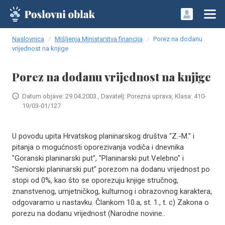
Naslovnica
Mišljenja Ministarstva financija
Porez na dodanu
vrijednost na knjige
Porez na dodanu vrijednost na knjige
Datum objave: 29.04.2003., Davatelj: Porezna uprava, Klasa: 410-
19/03-01/127
U povodu upita Hrvatskog planinarskog društva "Z.-M." i
pitanja o mogućnosti oporezivanja vodiča i dnevnika
"Goranski planinarski put", "Planinarski put Velebno" i
"Seniorski planinarski put" porezom na dodanu vrijednost po
stopi od 0%, kao što se oporezuju knjige stručnog,
znanstvenog, umjetničkog, kulturnog i obrazovnog karaktera,
odgovaramo u nastavku. Člankom 10.a, st. 1., t. c) Zakona o
porezu na dodanu vrijednost (Narodne novine..