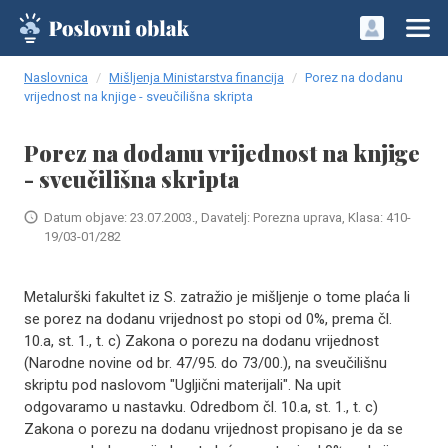
Naslovnica
Mišljenja Ministarstva financija
Porez na dodanu
vrijednost na knjige - sveučilišna skripta
Porez na dodanu vrijednost na knjige
- sveučilišna skripta
Datum objave: 23.07.2003., Davatelj: Porezna uprava, Klasa: 410-
19/03-01/282
Metalurški fakultet iz S. zatražio je mišljenje o tome plaća li
se porez na dodanu vrijednost po stopi od 0%, prema čl.
10.a, st. 1., t. c) Zakona o porezu na dodanu vrijednost
(Narodne novine od br. 47/95. do 73/00.), na sveučilišnu
skriptu pod naslovom "Ugljični materijali". Na upit
odgovaramo u nastavku. Odredbom čl. 10.a, st. 1., t. c)
Zakona o porezu na dodanu vrijednost propisano je da se