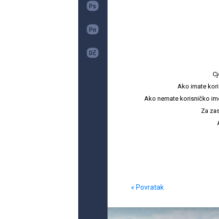
Cj
Ako imate kori
Ako nemate korisničko ime i 
Za zas
« Povratak