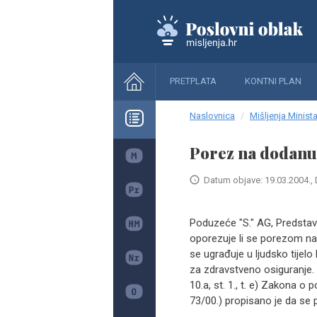
PRETPLATA
KONTNI PLAN
Naslovnica
Mišljenja Minista
Porez na dodanu v
Datum objave: 19.03.2004., 
Poduzeće "S." AG, Predstav
oporezuje li se porezom na 
se ugrađuje u ljudsko tijelo
za zdravstveno osiguranje.
10.a, st. 1., t. e) Zakona 
73/00.) propisano je da se p