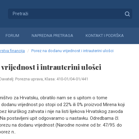
FORUM
NAPREDNA PRETRAGA
KONTAKT I PODRŠKA
rstva financija
Porez na dodanu vrijednost i intrauterini ulošci
rijednost i intrauterini ulošci
Davatelj: Porezna uprava, Klasa: 410-01/04-01/441
ništvo za Hrvatsku, obratilo nam se s upitom o tome
dodanu vrijednost po stopi od 22% ili 0% proizvod Mirena koji
 bez kirurškog zahvata i nije na listi lijekova Hrvatskog zavoda
 Na postavljeni upit odgovaramo u nastavku. Odredbama čl.
o porezu na dodanu vrijednost (Narodne novine od br. 47/95. do
orez n..