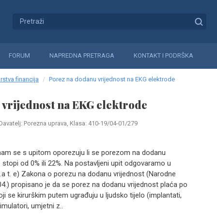
FORUM
NAPREDNA PRETRAGA
KONTAKT I PODRŠKA
rstva financija
Porez na dodanu vrijednost na EKG elektrode
 vrijednost na EKG elektrode
Davatelj: Porezna uprava, Klasa: 410-19/04-01/279
lo nam se s upitom oporezuju li se porezom na dodanu
 stopi od 0% ili 22%. Na postavljeni upit odgovaramo u
.a t. e) Zakona o porezu na dodanu vrijednost (Narodne
04.) propisano je da se porez na dodanu vrijednost plaća po
i se kirurškim putem ugrađuju u ljudsko tijelo (implantati,
imulatori, umjetni z..