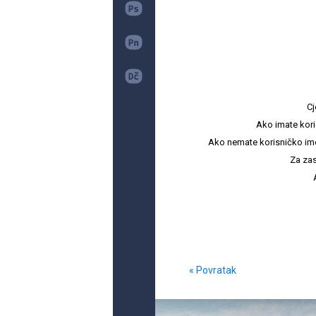
Cj
Ako imate kori
Ako nemate korisničko ime i 
Za zas
« Povratak