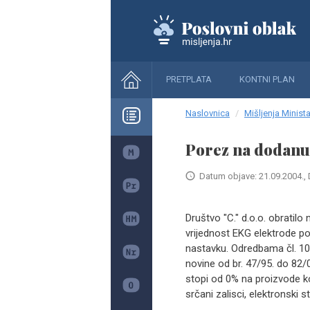
PRETPLATA
KONTNI PLAN
Naslovnica
Mišljenja Minista
Porez na dodanu
Datum objave: 21.09.2004., 
Društvo "C." d.o.o. obrati
vrijednost EKG elektrode po
nastavku. Odredbama čl. 10
novine od br. 47/95. do 82/
stopi od 0% na proizvode koj
srčani zalisci, elektronski st