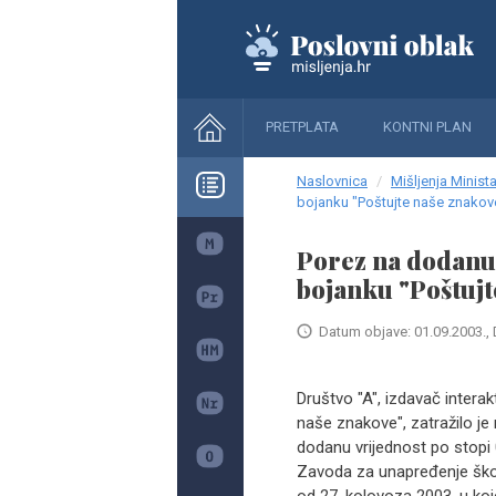
PRETPLATA
KONTNI PLAN
Naslovnica
Mišljenja Minista
bojanku "Poštujte naše znakov
Porez na dodanu 
bojanku "Poštujt
Datum objave: 01.09.2003., 
Društvo "A", izdavač intera
naše znakove", zatražilo je
dodanu vrijednost po stopi 0
Zavoda za unapređenje škol