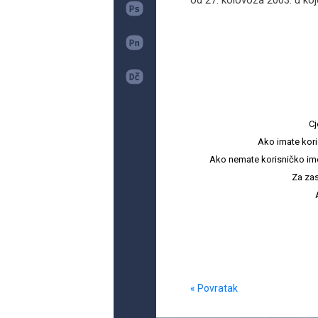
od 27. kolovoza 2003. u ko
Cj
Ako imate kori
Ako nemate korisničko ime i 
Za zas
« Povratak