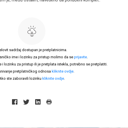
jem je, među ostalim, navedeno da ponuđeni komplet..
elovit sadržaj dostupan je pretplatnicima.
sničko ime i lozinku za pristup molimo da se
prijavite
.
lozinku za pristup ili je pretplata istekla, potrebno se pretplatiti.
nivanje pretplatničkog odnosa
kliknite ovdje
.
Ako ste zaboravili lozinku
kliknite ovdje
.