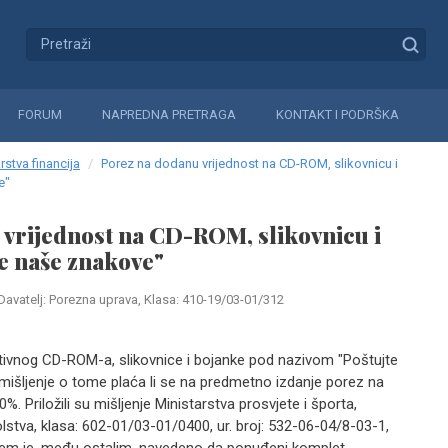
FORUM
NAPREDNA PRETRAGA
KONTAKT I PODRŠKA
rstva financija
Porez na dodanu vrijednost na CD-ROM, slikovnicu i
e"
vrijednost na CD-ROM, slikovnicu i
e naše znakove"
Davatelj: Porezna uprava, Klasa: 410-19/03-01/312
ktivnog CD-ROM-a, slikovnice i bojanke pod nazivom "Poštujte
 mišljenje o tome plaća li se na predmetno izdanje porez na
%. Priložili su mišljenje Ministarstva prosvjete i športa,
stva, klasa: 602-01/03-01/0400, ur. broj: 532-06-04/8-03-1,