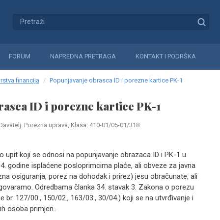
FORUM
NAPREDNA PRETRAGA
KONTAKT I PODRŠKA
rstva financija
Popunjavanje obrasca ID i porezne kartice PK-1
asca ID i porezne kartice PK-1
Davatelj: Porezna uprava, Klasa: 410-01/05-01/318
o upit koji se odnosi na popunjavanje obrazaca ID i PK-1 u
4. godine isplaćene posloprimcima plaće, ali obveze za javna
na osiguranja, porez na dohodak i prirez) jesu obračunate, ali
dgovaramo. Odredbama članka 34. stavak 3. Zakona o porezu
r. 127/00., 150/02., 163/03., 30/04.) koji se na utvrđivanje i
ih osoba primjen..