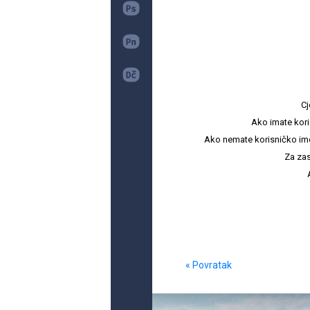
Cj
Ako imate kori
Ako nemate korisničko ime i 
Za zas
« Povratak