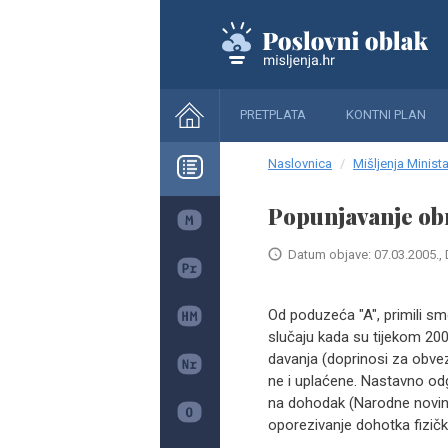
PRETPLATA
KONTNI PLAN
Naslovnica
Mišljenja Minista
Popunjavanje obr
Datum objave: 07.03.2005., 
Od poduzeća "A", primili sm
slučaju kada su tijekom 200
davanja (doprinosi za obvez
ne i uplaćene. Nastavno o
na dohodak (Narodne novine b
oporezivanje dohotka fizičk