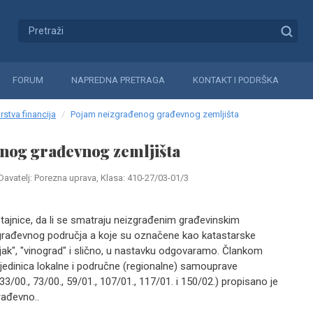
FORUM
NAPREDNA PRETRAGA
KONTAKT I PODRŠKA
rstva financija
Pojam neizgrađenog građevnog zemljišta
nog građevnog zemljišta
Davatelj: Porezna uprava, Klasa: 410-27/03-01/3
tajnice, da li se smatraju neizgrađenim građevinskim
građevnog područja a koje su označene kao katastarske
ćnjak", "vinograd" i slično, u nastavku odgovaramo. Člankom
 jedinica lokalne i područne (regionalne) samouprave
33/00., 73/00., 59/01., 107/01., 117/01. i 150/02.) propisano je
rađevno..