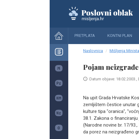
PRETPLATA
KONTNI PLAN
Naslovnica
Mišljenja Minista
Pojam neizgrađe
Datum objave: 18.02.2003., 
Na upit Grada Hrvatske Kos
zemljištem čestice unutar 
kulture tipa "oranica", "vo
38.1. Zakona o financiranju
(Narodne novine br. 17/93., 
da porez na neizgrađeno g