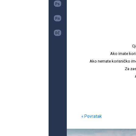
Cj
Ako imate kori
Ako nemate korisničko ime i 
Za zas
« Povratak