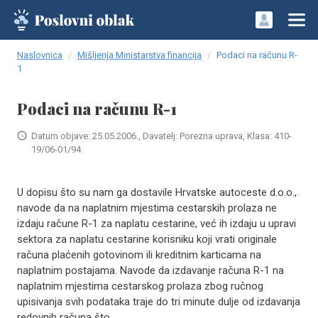
Naslovnica
Mišljenja Ministarstva financija
Podaci na računu R-
1
Podaci na računu R-1
Datum objave: 25.05.2006., Davatelj: Porezna uprava, Klasa: 410-
19/06-01/94
U dopisu što su nam ga dostavile Hrvatske autoceste d.o.o.,
navode da na naplatnim mjestima cestarskih prolaza ne
izdaju račune R-1 za naplatu cestarine, već ih izdaju u upravi
sektora za naplatu cestarine korisniku koji vrati originale
računa plaćenih gotovinom ili kreditnim karticama na
naplatnim postajama. Navode da izdavanje računa R-1 na
naplatnim mjestima cestarskog prolaza zbog ručnog
upisivanja svih podataka traje do tri minute dulje od izdavanja
redovnih računa što..