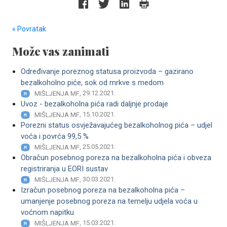
« Povratak
Može vas zanimati
Određivanje poreznog statusa proizvoda – gazirano
bezalkoholno piće, sok od mrkve s medom
, 29.12.2021.
MIŠLJENJA MF
Uvoz - bezalkoholna pića radi daljnje prodaje
, 15.10.2021.
MIŠLJENJA MF
Porezni status osvježavajućeg bezalkoholnog pića – udjel
voća i povrća 99,5 %
, 25.05.2021.
MIŠLJENJA MF
Obračun posebnog poreza na bezalkoholna pića i obveza
registriranja u EORI sustav
, 30.03.2021.
MIŠLJENJA MF
Izračun posebnog poreza na bezalkoholna pića –
umanjenje posebnog poreza na temelju udjela voća u
voćnom napitku
, 15.03.2021.
MIŠLJENJA MF