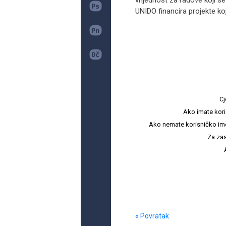
vrijednost za radove koji se
UNIDO financira projekte ko
Cj
Ako imate kori
Ako nemate korisničko ime i 
Za zas
« Povratak