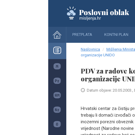
PRETPLATA
KONTNI PLAN
Naslovnica
Mišljenja Minista
organizacije UNIDO
PDV za radove koj
organizacije UN
Datum objave: 20.05.2003., 
Hrvatski centar za čistiju 
trebaju li domaći izvođači
inozemni porezni obveznik 
vrijednost (Narodne novine 