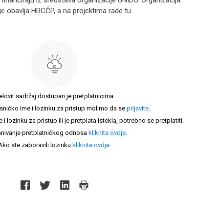
 financiraju iz sredstava organizacije UNIDO. Organizacija
je obavlja HRCČP, a na projektima rade tu..
elovit sadržaj dostupan je pretplatnicima.
sničko ime i lozinku za pristup molimo da se
prijavite
.
lozinku za pristup ili je pretplata istekla, potrebno se pretplatiti.
nivanje pretplatničkog odnosa
kliknite ovdje
.
Ako ste zaboravili lozinku
kliknite ovdje
.