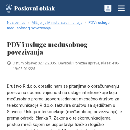
Naslovnica
Mišljenja Ministarstva financija
PDV i usluge
međusobnog povezivanja
PDV i usluge međusobnog
povezivanja
Datum objave: 02.12.2005., Davatelj: Porezna uprava, Klasa: 410-
19/05-01/225
Društvo R d.o.o. obratilo nam se pitanjima o obračunavanju
poreza na dodanu vrijednost na usluge interkonekcije koju
međusobno prema ugovoru jedanput mjesečno društvo za
telekomunikacije R d.o.o. fakturira društvu sa sjedištem u
Sloveniji. Usluga interkonekcije (međusobnog povezivanja) je
prema odredbi članka 7. Zakona o telekomunikacijama,
pristup mreži kojom se uspostavlja fizičko i logičko