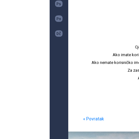
Cj
Ako imate kori
Ako nemate korisničko ime i 
Za zas
« Povratak