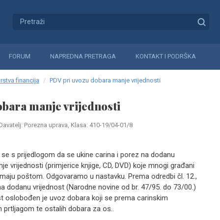
FORUM
NAPREDNA PRETRAGA
KONTAKT I PODRŠKA
rstva financija
PDV pri uvozu dobara manje vrijednosti
bara manje vrijednosti
Davatelj: Porezna uprava, Klasa: 410-19/04-01/8
 se s prijedlogom da se ukine carina i porez na dodanu
je vrijednosti (primjerice knjige, CD, DVD) koje mnogi građani
rimaju poštom. Odgovaramo u nastavku. Prema odredbi čl. 12.,
 na dodanu vrijednost (Narodne novine od br. 47/95. do 73/00.)
t oslobođen je uvoz dobara koji se prema carinskim
rtljagom te ostalih dobara za os..