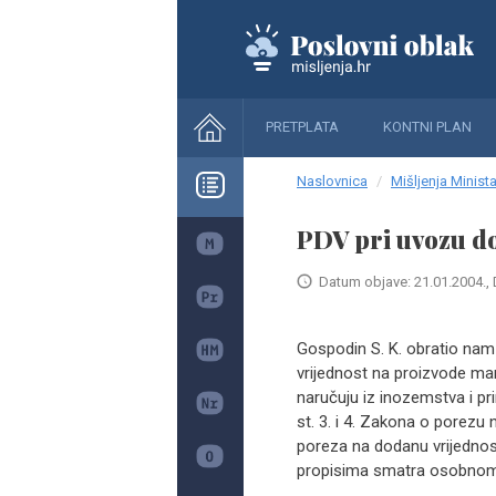
PRETPLATA
KONTNI PLAN
Naslovnica
Mišljenja Minista
PDV pri uvozu do
Datum objave: 21.01.2004., 
Gospodin S. K. obratio nam
vrijednost na proizvode man
naručuju iz inozemstva i p
st. 3. i 4. Zakona o porezu
poreza na dodanu vrijednos
propisima smatra osobnom p