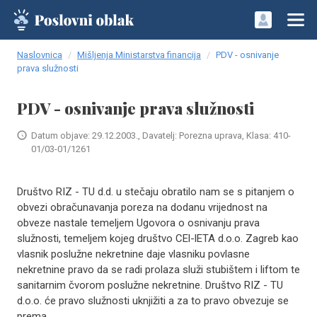
Naslovnica
Mišljenja Ministarstva financija
PDV - osnivanje
prava služnosti
PDV - osnivanje prava služnosti
Datum objave: 29.12.2003., Davatelj: Porezna uprava, Klasa: 410-
01/03-01/1261
Društvo RIZ - TU d.d. u stečaju obratilo nam se s pitanjem o
obvezi obračunavanja poreza na dodanu vrijednost na
obveze nastale temeljem Ugovora o osnivanju prava
služnosti, temeljem kojeg društvo CEl-lETA d.o.o. Zagreb kao
vlasnik poslužne nekretnine daje vlasniku povlasne
nekretnine pravo da se radi prolaza služi stubištem i liftom te
sanitarnim čvorom poslužne nekretnine. Društvo RIZ - TU
d.o.o. će pravo služnosti uknjižiti a za to pravo obvezuje se
prema..