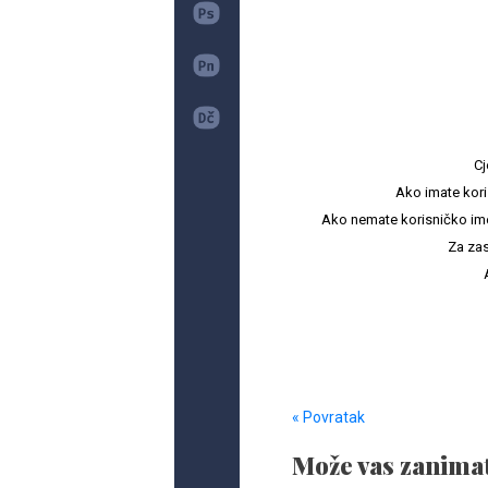
Cj
Ako imate kori
Ako nemate korisničko ime i 
Za zas
« Povratak
Može vas zanimat