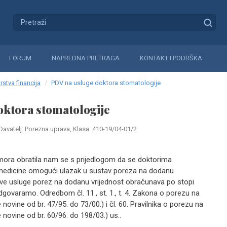
FORUM
NAPREDNA PRETRAGA
KONTAKT I PODRŠKA
rstva financija
PDV na usluge doktora stomatologije
oktora stomatologije
Davatelj: Porezna uprava, Klasa: 410-19/04-01/2
ora obratila nam se s prijedlogom da se doktorima
 medicine omogući ulazak u sustav poreza na dodanu
hove usluge porez na dodanu vrijednost obračunava po stopi
govaramo. Odredbom čl. 11., st. 1., t. 4. Zakona o porezu na
ovine od br. 47/95. do 73/00.) i čl. 60. Pravilnika o porezu na
novine od br. 60/96. do 198/03.) us..