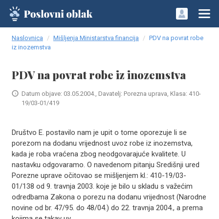
Naslovnica
Mišljenja Ministarstva financija
PDV na povrat robe
iz inozemstva
PDV na povrat robe iz inozemstva
Datum objave: 03.05.2004., Davatelj: Porezna uprava, Klasa: 410-
19/03-01/419
Društvo E. postavilo nam je upit o tome oporezuje li se
porezom na dodanu vrijednost uvoz robe iz inozemstva,
kada je roba vraćena zbog neodgovarajuće kvalitete. U
nastavku odgovaramo. O navedenom pitanju Središnji ured
Porezne uprave očitovao se mišljenjem kl.: 410-19/03-
01/138 od 9. travnja 2003. koje je bilo u skladu s važećim
odredbama Zakona o porezu na dodanu vrijednost (Narodne
novine od br. 47/95. do 48/04.) do 22. travnja 2004., a prema
kojima se takav uv..