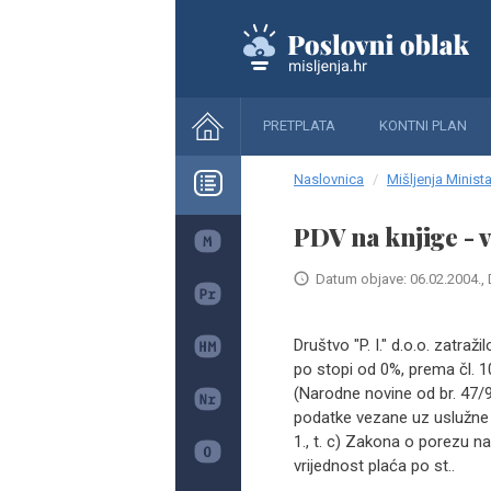
PRETPLATA
KONTNI PLAN
Naslovnica
Mišljenja Minista
PDV na knjige - 
Datum objave: 06.02.2004., 
Društvo "P. I." d.o.o. zatraž
po stopi od 0%, prema čl. 10
(Narodne novine od br. 47/95
podatke vezane uz uslužne 
1., t. c) Zakona o porezu 
vrijednost plaća po st..