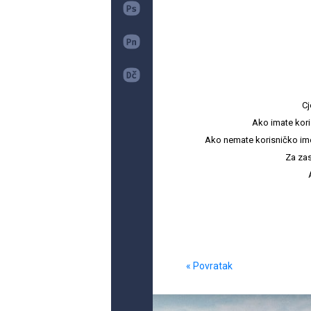
Cj
Ako imate kori
Ako nemate korisničko ime i 
Za zas
« Povratak