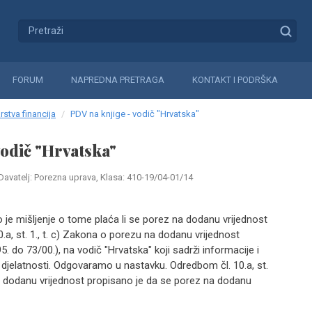
FORUM
NAPREDNA PRETRAGA
KONTAKT I PODRŠKA
rstva financija
PDV na knjige - vodič "Hrvatska"
vodič "Hrvatska"
Davatelj: Porezna uprava, Klasa: 410-19/04-01/14
ilo je mišljenje o tome plaća li se porez na dodanu vrijednost
.a, st. 1., t. c) Zakona o porezu na dodanu vrijednost
. do 73/00.), na vodič "Hrvatska" koji sadrži informacije i
djelatnosti. Odgovaramo u nastavku. Odredbom čl. 10.a, st.
na dodanu vrijednost propisano je da se porez na dodanu