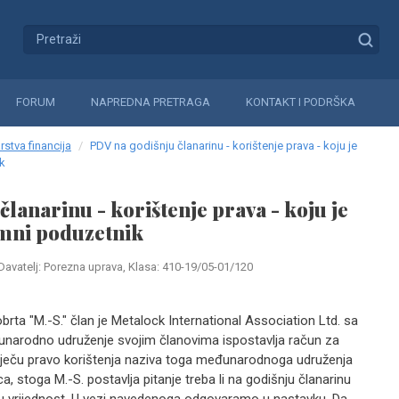
FORUM
NAPREDNA PRETRAGA
KONTAKT I PODRŠKA
rstva financija
PDV na godišnju članarinu - korištenje prava - koju je
k
lanarinu - korištenje prava - koju je
mni poduzetnik
Davatelj: Porezna uprava, Klasa: 410-19/05-01/120
obrta "M.-S." član je Metalock International Association Ltd. sa
unarodno udruženje svojim članovima ispostavlja račun za
tječu pravo korištenja naziva toga međunarodnoga udruženja
a, stoga M.-S. postavlja pitanje treba li na godišnju članarinu