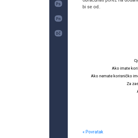
obračunati porez na dodan
bi se od..
Cj
Ako imate kori
Ako nemate korisničko ime i 
Za zas
« Povratak