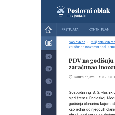
PRETPLATA
KONTNI PLAN
Naslovnica
Mišljenja Minista
zaračunao inozemni poduzetni
PDV na godišnju č
zaračunao inoze
Datum objave: 19.05.2005., 
Gospodin ing. B. G, vlasnik 
sjedištem u Engleskoj. Međ
godišnju članarinu kojom s
kao jedna od njegovih članic