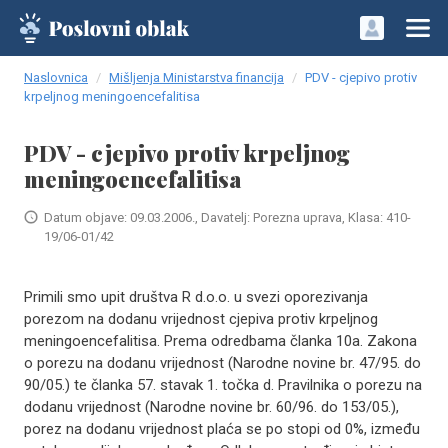
Naslovnica
Mišljenja Ministarstva financija
PDV - cjepivo protiv
krpeljnog meningoencefalitisa
PDV - cjepivo protiv krpeljnog
meningoencefalitisa
Datum objave: 09.03.2006., Davatelj: Porezna uprava, Klasa: 410-
19/06-01/42
Primili smo upit društva R d.o.o. u svezi oporezivanja
porezom na dodanu vrijednost cjepiva protiv krpeljnog
meningoencefalitisa. Prema odredbama članka 10a. Zakona
o porezu na dodanu vrijednost (Narodne novine br. 47/95. do
90/05.) te članka 57. stavak 1. točka d. Pravilnika o porezu na
dodanu vrijednost (Narodne novine br. 60/96. do 153/05.),
porez na dodanu vrijednost plaća se po stopi od 0%, između