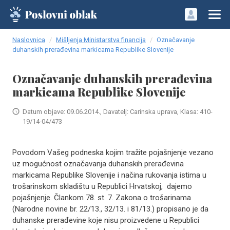
Naslovnica
Mišljenja Ministarstva financija
Označavanje
duhanskih prerađevina markicama Republike Slovenije
Označavanje duhanskih prerađevina
markicama Republike Slovenije
Datum objave: 09.06.2014., Davatelj: Carinska uprava, Klasa: 410-
19/14-04/473
Povodom Vašeg podneska kojim tražite pojašnjenje vezano
uz mogućnost označavanja duhanskih prerađevina
markicama Republike Slovenije i načina rukovanja istima u
trošarinskom skladištu u Republici Hrvatskoj, dajemo
pojašnjenje. Člankom 78. st. 7. Zakona o trošarinama
(Narodne novine br. 22/13., 32/13. i 81/13.) propisano je da
duhanske prerađevine koje nisu proizvedene u Republici