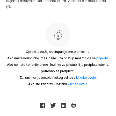
dajemo mišljenje. Odredbama čl. 78. Zakona o trošarinama
(N..
Cjelovit sadržaj dostupan je pretplatnicima.
Ako imate korisničko ime i lozinku za pristup molimo da se
prijavite
.
Ako nemate korisničko ime i lozinku za pristup ili je pretplata istekla,
potrebno se pretplatiti.
Za zasnivanje pretplatničkog odnosa
kliknite ovdje
.
Ako ste zaboravili lozinku
kliknite ovdje
.