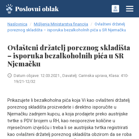
Naslovnica
Mišljenja Ministarstva financija
Ovlašteni držatelj
poreznog skladišta – isporuka bezalkoholnih pića u SR Njemačku
Ovlašteni držatelj poreznog skladišta
– isporuka bezalkoholnih pića u SR
Njemačku
Datum objave: 12.03.2021., Davatelj: Carinska uprava, Klasa: 410-
19/21-12/32
Prikazujete li bezalkoholna pića koja Vi kao ovlašteni držatelj
poreznog skladišta proizvedete i direktno isporučite u
Njemačku zadnjem kupcu, a koja prodajete preko austrijske
tvrtke s PDV brojem u RH, kao neoporezive količine u
mjesečnom izvješću i treba li se austrijska tvrtka registrirati
kao ovlašteni držatelj poreznog skladišta obzirom da se roba