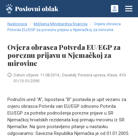
Naslovnica
Mišljenja Ministarstva financija
Ovjera obrasca
Potvrda EU/EGP za poreznu prijavu u Njemačkoj za mirovine
Ovjera obrasca Potvrda EU/EGP za
poreznu prijavu u Njemačkoj za
mirovine
Datum objave: 11.08.2014., Davatelj: Porezna uprava, Klasa: 410-
01/13-01/2595
Područni ured "A", Ispostava "B" postavila je upit vezano za
ovjeru obrasca Potvrda van EU/EGP odnosno Potvrda
EU/EGP za potrebe podnošenja porezne prijave u SR
Njemačkoj hrvatskih rezidenata koji primaju mirovinu iz SR
Njemačke. Na gore postavljeno pitanje u nastavku
odgovaramo: Savezna Republika Njemačka je od 01.01.2005.