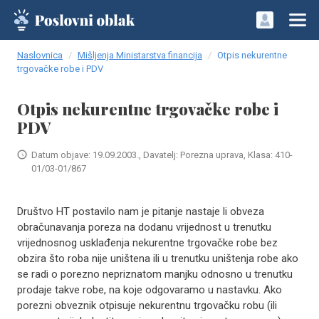
Naslovnica
Mišljenja Ministarstva financija
Otpis nekurentne
trgovačke robe i PDV
Otpis nekurentne trgovačke robe i
PDV
Datum objave: 19.09.2003., Davatelj: Porezna uprava, Klasa: 410-
01/03-01/867
Društvo HT postavilo nam je pitanje nastaje li obveza
obračunavanja poreza na dodanu vrijednost u trenutku
vrijednosnog usklađenja nekurentne trgovačke robe bez
obzira što roba nije uništena ili u trenutku uništenja robe ako
se radi o porezno nepriznatom manjku odnosno u trenutku
prodaje takve robe, na koje odgovaramo u nastavku. Ako
porezni obveznik otpisuje nekurentnu trgovačku robu (ili