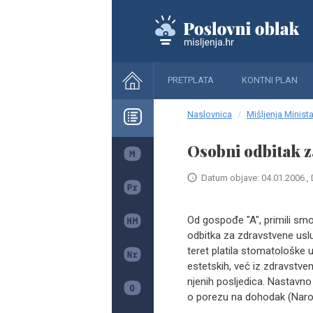
PRETPLATA
KONTNI PLAN
Naslovnica
Mišljenja Minista
Osobni odbitak z
Datum objave: 04.01.2006., 
Od gospođe "A", primili smo
odbitka za zdravstvene usl
teret platila stomatološke u
estetskih, već iz zdravstv
njenih posljedica. Nastavno
o porezu na dohodak (Narod