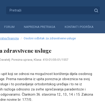
FORUM
NAPREDNA PRETRAGA
KONTAKT I PODRŠKA
rstva financija
Osobni odbitak za zdravstvene usluge
a zdravstvene usluge
Davatelj: Porezna uprava, Klasa: 410-01/05-01/1557
 upit koji se odnosi na mogućnost korištenja dijela osobnog
uge. Prema navodima iz upita porezna je obveznica na svoj
sluge i to postavljanje ortodontskog uređaja i to ne iz
enih razloga odnosno za svrhe sprečavanja paradentoze i
 odgovaramo. Člankom 36. stavcima 12., 13., 14. i 15. Zakona
ne novine br. 177/0..