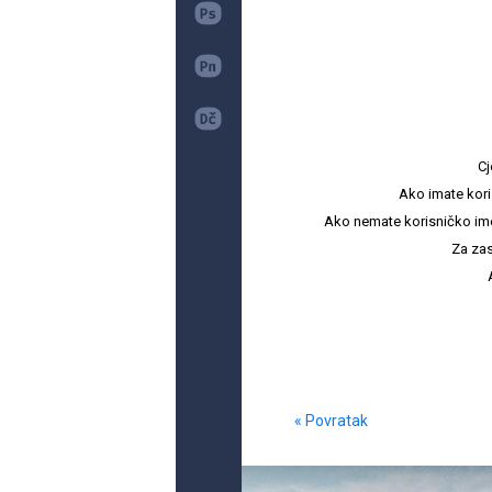
Cj
Ako imate kori
Ako nemate korisničko ime i 
Za zas
« Povratak