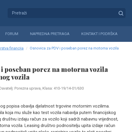
FORUM
NAPREDNA PRETRAGA
KONTAKT I PODRŠKA
rstva financija
Osnovica za PDV i poseban porez na motorna vozila
i poseban porez na motorna vozila
nog vozila
Davatelj: Porezna uprava, Klasa: 410-19/14-01/630
nog popisa obavlja djelatnost trgovine motornim vozilima.
a koja mu služe kao test vozila nabavlja putem financijskog
 društvu izdaju račun za vozilo koji sadrži nabavnu vrijednost,
rna vozila. Leasing društvo podnositelju upita izdaje račun