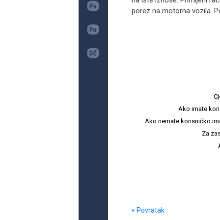
na iste iznose. Primljeni rač
porez na motorna vozila. Po
Cj
Ako imate kori
Ako nemate korisničko ime i 
Za zas
« Povratak