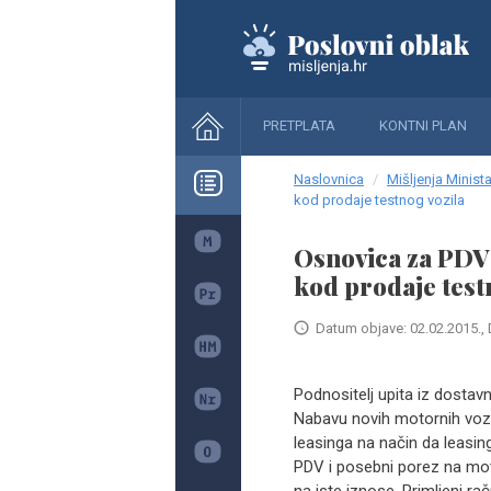
PRETPLATA
KONTNI PLAN
Naslovnica
Mišljenja Minista
kod prodaje testnog vozila
Osnovica za PDV 
kod prodaje test
Datum objave: 02.02.2015., 
Podnositelj upita iz dostav
Nabavu novih motornih vozil
leasinga na način da leasing
PDV i posebni porez na moto