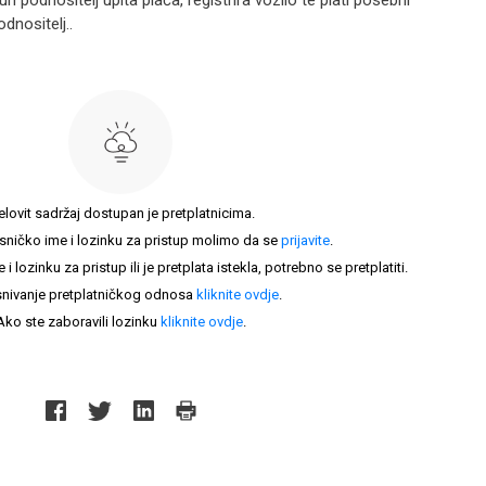
un podnositelj upita plaća, registrira vozilo te plati posebni
dnositelj..
elovit sadržaj dostupan je pretplatnicima.
sničko ime i lozinku za pristup molimo da se
prijavite
.
lozinku za pristup ili je pretplata istekla, potrebno se pretplatiti.
nivanje pretplatničkog odnosa
kliknite ovdje
.
Ako ste zaboravili lozinku
kliknite ovdje
.