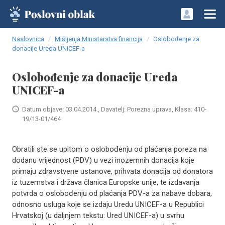
Naslovnica
Mišljenja Ministarstva financija
Oslobođenje za
donacije Ureda UNICEF-a
Oslobođenje za donacije Ureda
UNICEF-a
Datum objave: 03.04.2014., Davatelj: Porezna uprava, Klasa: 410-
19/13-01/464
Obratili ste se upitom o oslobođenju od plaćanja poreza na
dodanu vrijednost (PDV) u vezi inozemnih donacija koje
primaju zdravstvene ustanove, prihvata donacija od donatora
iz tuzemstva i država članica Europske unije, te izdavanja
potvrda o oslobođenju od plaćanja PDV-a za nabave dobara,
odnosno usluga koje se izdaju Uredu UNICEF-a u Republici
Hrvatskoj (u daljnjem tekstu: Ured UNICEF-a) u svrhu