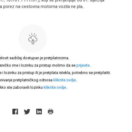
1., 107/01. i 117/01.), koji se primjenjuje od 01. siječnja
a porez na cestovna motorna vozila ne pla..
elovit sadržaj dostupan je pretplatnicima.
sničko ime i lozinku za pristup molimo da se
prijavite
.
lozinku za pristup ili je pretplata istekla, potrebno se pretplatiti.
nivanje pretplatničkog odnosa
kliknite ovdje
.
Ako ste zaboravili lozinku
kliknite ovdje
.