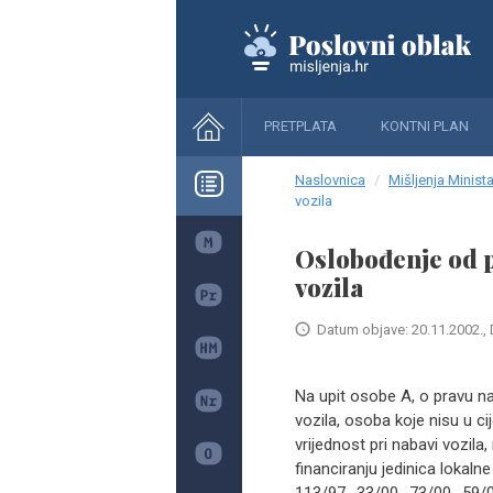
PRETPLATA
KONTNI PLAN
Naslovnica
Mišljenja Minista
vozila
Oslobođenje od 
vozila
Datum objave: 20.11.2002., 
Na upit osobe A, o pravu 
vozila, osoba koje nisu u c
vrijednost pri nabavi vozi
financiranju jedinica lokal