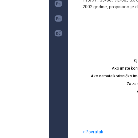
113/97., 33/00., 73/00., 59/0
2002.godine, propisano je d
Cj
Ako imate kori
Ako nemate korisničko ime i 
Za zas
« Povratak