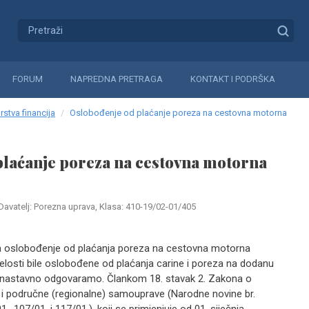
FORUM
NAPREDNA PRETRAGA
KONTAKT I PODRŠKA
rstva financija
Oslobođenje od plaćanje poreza na cestovna motorna
plaćanje poreza na cestovna motorna
Davatelj: Porezna uprava, Klasa: 410-19/02-01/405
na oslobođenje od plaćanja poreza na cestovna motorna
ijelosti bile oslobođene od plaćanja carine i poreza na dodanu
la, nastavno odgovaramo. Člankom 18. stavak 2. Zakona o
ne i područne (regionalne) samouprave (Narodne novine br.