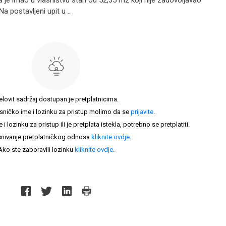
da je imao u vlasništvu stan od 52,35 m2 koji nije zadovoljavao
 postavljeni upit u ..
elovit sadržaj dostupan je pretplatnicima.
sničko ime i lozinku za pristup molimo da se
prijavite
.
lozinku za pristup ili je pretplata istekla, potrebno se pretplatiti.
nivanje pretplatničkog odnosa
kliknite ovdje
.
Ako ste zaboravili lozinku
kliknite ovdje
.