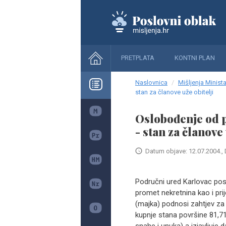
PRETPLATA
KONTNI PLAN
Naslovnica
Mišljenja Minista
stan za članove uže obitelji
Oslobođenje od 
- stan za članove 
Datum objave: 12.07.2004., 
Područni ured Karlovac pos
promet nekretnina kao i pri
(majka) podnosi zahtjev za
kupnje stana površine 81,71