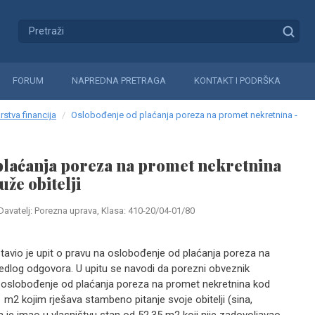
FORUM
NAPREDNA PRETRAGA
KONTAKT I PODRŠKA
rstva financija
Oslobođenje od plaćanja poreza na promet nekretnina -
plaćanja poreza na promet nekretnina
uže obitelji
Davatelj: Porezna uprava, Klasa: 410-20/04-01/80
tavio je upit o pravu na oslobođenje od plaćanja poreza na
jedlog odgovora. U upitu se navodi da porezni obveznik
 oslobođenje od plaćanja poreza na promet nekretnina kod
 m2 kojim rješava stambeno pitanje svoje obitelji (sina,