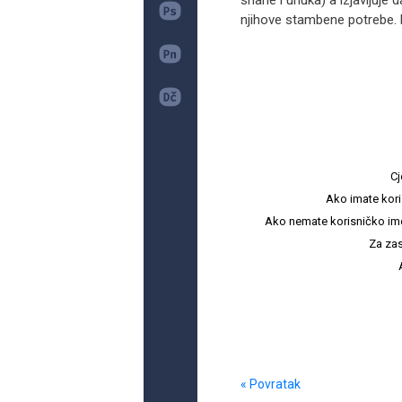
snahe i unuka) a izjavljuje 
njihove stambene potrebe. Na
Cj
Ako imate kori
Ako nemate korisničko ime i 
Za zas
« Povratak