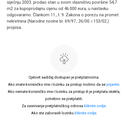
siječnju 2003. prodao stan u svom vlasništvu površine 54,7
m2 za kupoprodajnu cijenu od 46.000 eura, u nastavku
odgovaramo. Člankom 11., t. 9. Zakona o porezu na promet
nekretnina (Narodne novine br. 69/97., 26/00. i 153/02.)
propisa..
Cjelovit sadržaj dostupan je pretplatnicima.
Ako imate korisničko ime i lozinku za pristup molimo da se
prijavite
.
Ako nemate korisničko ime i lozinku za pristup ili je pretplata istekla,
potrebno se pretplatiti.
Za zasnivanje pretplatničkog odnosa
kliknite ovdje
.
Ako ste zaboravili lozinku
kliknite ovdje
.