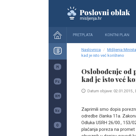
PRETPLATA
KONTNI PLAN
Naslovnica
Mišljenja Minista
kad je isto već korišteno
Oslobođenje od 
kad je isto već k
Datum objave: 02.01.2015., 
Zaprimili smo dopis porezn
odredbe članka 11a. Zakona
Odluka USRH 26/00., 153/02.
plaćanja poreza na promet n