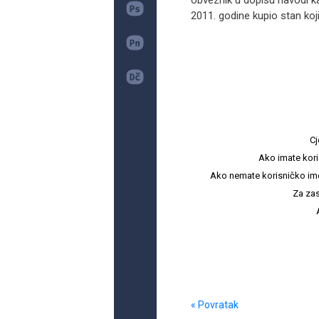
obveznik u dopisu navodi k
2011. godine kupio stan koji
Cj
Ako imate kori
Ako nemate korisničko ime i 
Za zas
« Povratak