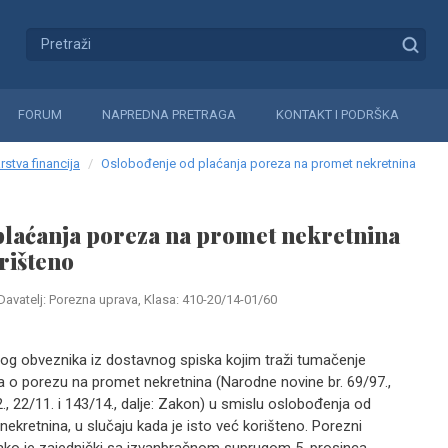
FORUM
NAPREDNA PRETRAGA
KONTAKT I PODRŠKA
rstva financija
Oslobođenje od plaćanja poreza na promet nekretnina
plaćanja poreza na promet nekretnina
orišteno
Davatelj: Porezna uprava, Klasa: 410-20/14-01/60
og obveznika iz dostavnog spiska kojim traži tumačenje
 o porezu na promet nekretnina (Narodne novine br. 69/97.,
, 22/11. i 143/14., dalje: Zakon) u smislu oslobođenja od
ekretnina, u slučaju kada je isto već korišteno. Porezni