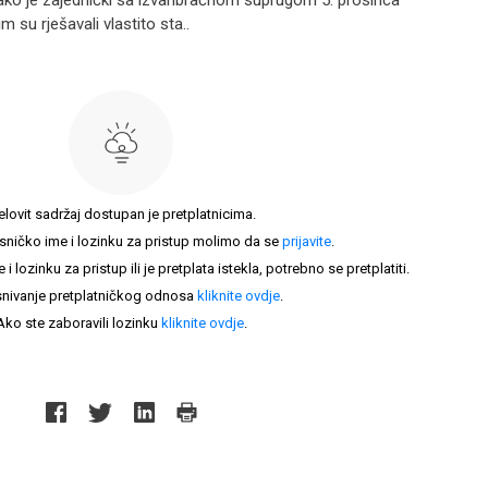
ako je zajednički sa izvanbračnom suprugom 5. prosinca
m su rješavali vlastito sta..
elovit sadržaj dostupan je pretplatnicima.
sničko ime i lozinku za pristup molimo da se
prijavite
.
lozinku za pristup ili je pretplata istekla, potrebno se pretplatiti.
nivanje pretplatničkog odnosa
kliknite ovdje
.
Ako ste zaboravili lozinku
kliknite ovdje
.