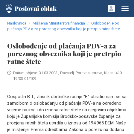
Naslovnica
Mišljenja Ministarstva financija
Oslobođenje od
plaćanja PDV-a za poreznog obveznika koji je pretrpio ratne štete
Oslobođenje od plaćanja PDV-a za
poreznog obveznika koji je pretrpio
ratne štete
Datum objave: 31.03.2003., Davatelj: Porezna uprava, Klasa: 410-
19/03-01/109
Gospodin B. L, vlasnik obrtničke radnje "E." obratio nam se sa
zamolbom o oslobađanju od plaćanja PDV-a na određeno
vrijeme na ime i do iznosa ratne štete na njegovim objektima
koju je Županijska komisija Brodsko-posavske županije za
procjenu ratnih šteta utvrdila u iznosu od 194.965 DEM. Naše
je mišljenje: Prema odredbama Zakona o porezu na dodanu