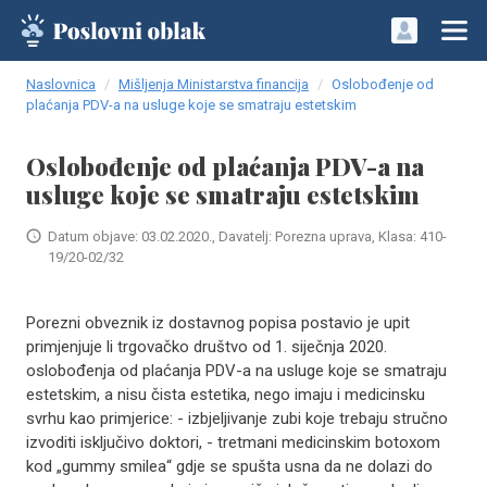
Naslovnica
Mišljenja Ministarstva financija
Oslobođenje od
plaćanja PDV-a na usluge koje se smatraju estetskim
Oslobođenje od plaćanja PDV-a na
usluge koje se smatraju estetskim
Datum objave: 03.02.2020., Davatelj: Porezna uprava, Klasa: 410-
19/20-02/32
Porezni obveznik iz dostavnog popisa postavio je upit
primjenjuje li trgovačko društvo od 1. siječnja 2020.
oslobođenja od plaćanja PDV-a na usluge koje se smatraju
estetskim, a nisu čista estetika, nego imaju i medicinsku
svrhu kao primjerice: - izbjeljivanje zubi koje trebaju stručno
izvoditi isključivo doktori, - tretmani medicinskim botoxom
kod „gummy smilea“ gdje se spušta usna da ne dolazi do