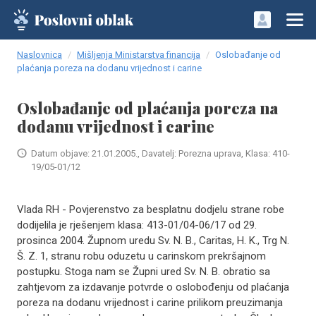
Naslovnica
Mišljenja Ministarstva financija
Oslobađanje od
plaćanja poreza na dodanu vrijednost i carine
Oslobađanje od plaćanja poreza na
dodanu vrijednost i carine
Datum objave: 21.01.2005., Davatelj: Porezna uprava, Klasa: 410-
19/05-01/12
Vlada RH - Povjerenstvo za besplatnu dodjelu strane robe
dodijelila je rješenjem klasa: 413-01/04-06/17 od 29.
prosinca 2004. Župnom uredu Sv. N. B., Caritas, H. K., Trg N.
Š. Z. 1, stranu robu oduzetu u carinskom prekršajnom
postupku. Stoga nam se Župni ured Sv. N. B. obratio sa
zahtjevom za izdavanje potvrde o oslobođenju od plaćanja
poreza na dodanu vrijednost i carine prilikom preuzimanja