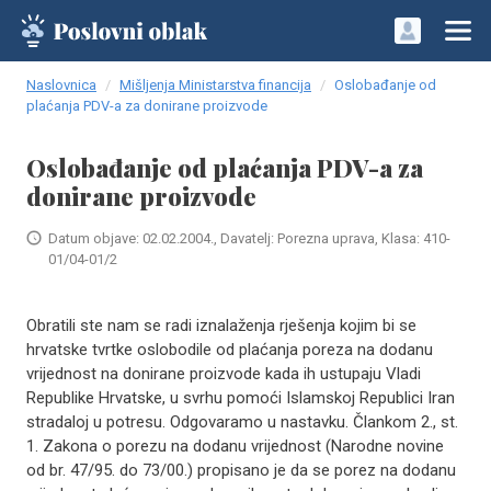
Naslovnica
Mišljenja Ministarstva financija
Oslobađanje od
plaćanja PDV-a za donirane proizvode
Oslobađanje od plaćanja PDV-a za
donirane proizvode
Datum objave: 02.02.2004., Davatelj: Porezna uprava, Klasa: 410-
01/04-01/2
Obratili ste nam se radi iznalaženja rješenja kojim bi se
hrvatske tvrtke oslobodile od plaćanja poreza na dodanu
vrijednost na donirane proizvode kada ih ustupaju Vladi
Republike Hrvatske, u svrhu pomoći Islamskoj Republici Iran
stradaloj u potresu. Odgovaramo u nastavku. Člankom 2., st.
1. Zakona o porezu na dodanu vrijednost (Narodne novine
od br. 47/95. do 73/00.) propisano je da se porez na dodanu