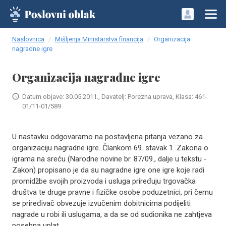
Naslovnica
Mišljenja Ministarstva financija
Organizacija
nagradne igre
Organizacija nagradne igre
Datum objave: 30.05.2011., Davatelj: Porezna uprava, Klasa: 461-
01/11-01/589
U nastavku odgovaramo na postavljena pitanja vezano za
organizaciju nagradne igre. Člankom 69. stavak 1. Zakona o
igrama na sreću (Narodne novine br. 87/09., dalje u tekstu -
Zakon) propisano je da su nagradne igre one igre koje radi
promidžbe svojih proizvoda i usluga priređuju trgovačka
društva te druge pravne i fizičke osobe poduzetnici, pri čemu
se priređivač obvezuje izvučenim dobitnicima podijeliti
nagrade u robi ili uslugama, a da se od sudionika ne zahtjeva
posebna uplat..