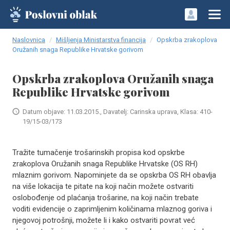
Naslovnica
Mišljenja Ministarstva financija
Opskrba zrakoplova
Oružanih snaga Republike Hrvatske gorivom
Opskrba zrakoplova Oružanih snaga
Republike Hrvatske gorivom
Datum objave: 11.03.2015., Davatelj: Carinska uprava, Klasa: 410-
19/15-03/173
Tražite tumačenje trošarinskih propisa kod opskrbe
zrakoplova Oružanih snaga Republike Hrvatske (OS RH)
mlaznim gorivom. Napominjete da se opskrba OS RH obavlja
na više lokacija te pitate na koji način možete ostvariti
oslobođenje od plaćanja trošarine, na koji način trebate
voditi evidencije o zaprimljenim količinama mlaznog goriva i
njegovoj potrošnji, možete li i kako ostvariti povrat već