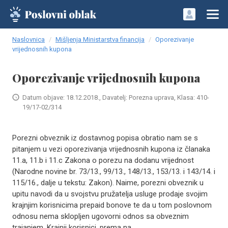
Naslovnica
Mišljenja Ministarstva financija
Oporezivanje
vrijednosnih kupona
Oporezivanje vrijednosnih kupona
Datum objave: 18.12.2018., Davatelj: Porezna uprava, Klasa: 410-
19/17-02/314
Porezni obveznik iz dostavnog popisa obratio nam se s
pitanjem u vezi oporezivanja vrijednosnih kupona iz članaka
11.a, 11.b i 11.c Zakona o porezu na dodanu vrijednost
(Narodne novine br. 73/13., 99/13., 148/13., 153/13. i 143/14. i
115/16., dalje u tekstu: Zakon). Naime, porezni obveznik u
upitu navodi da u svojstvu pružatelja usluge prodaje svojim
krajnjim korisnicima prepaid bonove te da u tom poslovnom
odnosu nema sklopljen ugovorni odnos sa obveznim
trajanjem. Krajnji korisnici, prema na..