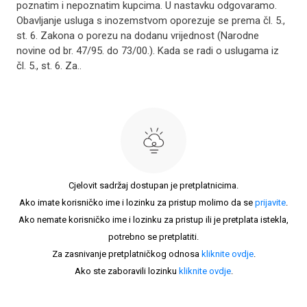
poznatim i nepoznatim kupcima. U nastavku odgovaramo.
Obavljanje usluga s inozemstvom oporezuje se prema čl. 5.,
st. 6. Zakona o porezu na dodanu vrijednost (Narodne
novine od br. 47/95. do 73/00.). Kada se radi o uslugama iz
čl. 5., st. 6. Za..
Cjelovit sadržaj dostupan je pretplatnicima.
Ako imate korisničko ime i lozinku za pristup molimo da se
prijavite
.
Ako nemate korisničko ime i lozinku za pristup ili je pretplata istekla,
potrebno se pretplatiti.
Za zasnivanje pretplatničkog odnosa
kliknite ovdje
.
Ako ste zaboravili lozinku
kliknite ovdje
.