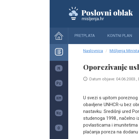
PRETPLATA
KONTNI PLAN
Naslovnica
Mišljenja Minista
Oporezivanje us
Datum objave: 04.06.2003., 
U svezi s upitom poreznog o
obavljene UNHCR-u bez obr
nastavku. Središnji ured P
studenoga 1998., načelno i
povlasticama i imunitetima
plaćanja poreza na dodanu vr