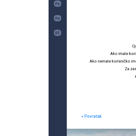
Cj
Ako imate kori
Ako nemate korisničko ime i 
Za zas
« Povratak