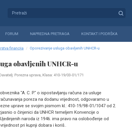
FORUM
NAPREDNA PRETRAGA
KONTAKT I PODRŠKA
rstva financija
Oporezivanje usluga obavljenih UNHCR-u
luga obavljenih UNHCR-u
Davatelj: Porezna uprava, Klasa: 410-19/03-01/171
bveznika "A. C. P." o ispostavljanju računa za usluge
ačunavanja poreza na dodanu vrijednost, odgovaramo u
orezne uprave se svojim pismom kl.: 410-19/98-01/1047 od 2.
zjasnio o činjenici da UNHCR temeljem Konvencije o
 Ujedinjenih naroda iz 1946. ima pravo na oslobođenje od
ijednost pri kupnji dobara i koriš..