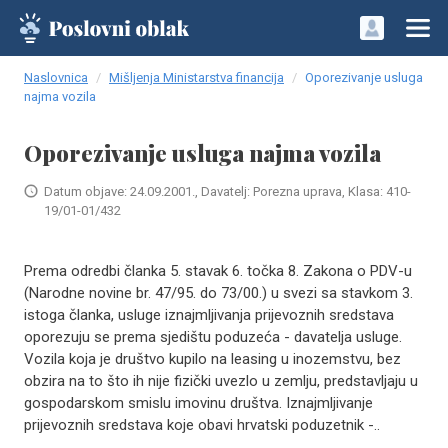
Naslovnica
Mišljenja Ministarstva financija
Oporezivanje usluga
najma vozila
Oporezivanje usluga najma vozila
Datum objave: 24.09.2001., Davatelj: Porezna uprava, Klasa: 410-
19/01-01/432
Prema odredbi članka 5. stavak 6. točka 8. Zakona o PDV-u
(Narodne novine br. 47/95. do 73/00.) u svezi sa stavkom 3.
istoga članka, usluge iznajmljivanja prijevoznih sredstava
oporezuju se prema sjedištu poduzeća - davatelja usluge.
Vozila koja je društvo kupilo na leasing u inozemstvu, bez
obzira na to što ih nije fizički uvezlo u zemlju, predstavljaju u
gospodarskom smislu imovinu društva. Iznajmljivanje
prijevoznih sredstava koje obavi hrvatski poduzetnik -..