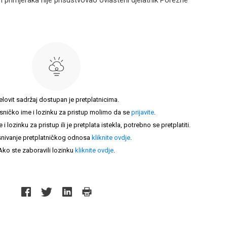
h primjeraka nije prisustvovao ovlašteni djelatnik Porezne
elovit sadržaj dostupan je pretplatnicima.
sničko ime i lozinku za pristup molimo da se
prijavite
.
lozinku za pristup ili je pretplata istekla, potrebno se pretplatiti.
nivanje pretplatničkog odnosa
kliknite ovdje
.
Ako ste zaboravili lozinku
kliknite ovdje
.