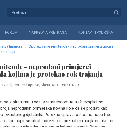
FORUM
NAPREDNA PRETRAGA
KONTAKT I PODRŠKA
rstva financija
Oporezivanje remitende - neprodani primjerci tiskanih
k trajanja
mitende - neprodani primjerci
ala kojima je protekao rok trajanja
Davatelj: Porezna uprava, Klasa: 410-19/02-01/293
am se s pitanjima u vezi s remitendom te traži eksplicitno
nju broja neprodanih primjeraka novina koje će se prodati kao
vo ovlaštenog djelatnika Porezne uprave, odnosno hoće li se
kao stari papir smatrati porezno nepriznatim manjkom ako pri