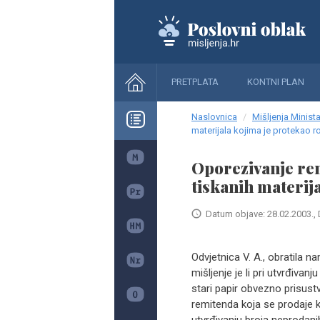
PRETPLATA
KONTNI PLAN
Naslovnica
Mišljenja Minista
materijala kojima je protekao ro
Oporezivanje re
tiskanih materij
Datum objave: 28.02.2003., 
Odvjetnica V. A., obratila n
mišljenje je li pri utvrđiva
stari papir obvezno prisust
remitenda koja se prodaje 