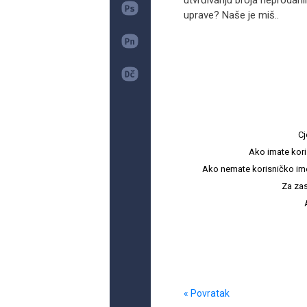
utvrđivanju broja neprodani
uprave? Naše je miš..
Cj
Ako imate kori
Ako nemate korisničko ime i 
Za zas
« Povratak