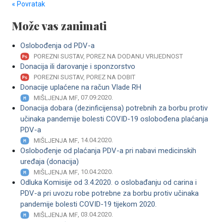
« Povratak
Može vas zanimati
Oslobođenja od PDV-a
POREZNI SUSTAV, POREZ NA DODANU VRIJEDNOST
Donacija ili darovanje i sponzorstvo
POREZNI SUSTAV, POREZ NA DOBIT
Donacije uplaćene na račun Vlade RH
, 07.09.2020.
MIŠLJENJA MF
Donacija dobara (dezinficijensa) potrebnih za borbu protiv
učinaka pandemije bolesti COVID-19 oslobođena plaćanja
PDV-a
, 14.04.2020.
MIŠLJENJA MF
Oslobođenje od plaćanja PDV-a pri nabavi medicinskih
uređaja (donacija)
, 10.04.2020.
MIŠLJENJA MF
Odluka Komisije od 3.4.2020. o oslobađanju od carina i
PDV-a pri uvozu robe potrebne za borbu protiv učinaka
pandemije bolesti COVID-19 tijekom 2020.
, 03.04.2020.
MIŠLJENJA MF