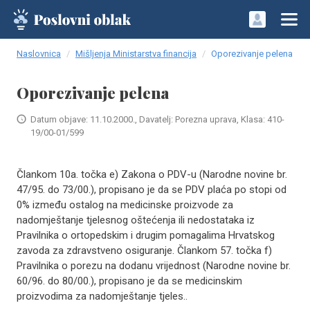
Naslovnica
Mišljenja Ministarstva financija
Oporezivanje pelena
Oporezivanje pelena
Datum objave: 11.10.2000., Davatelj: Porezna uprava, Klasa: 410-
19/00-01/599
Člankom 10a. točka e) Zakona o PDV-u (Narodne novine br.
47/95. do 73/00.), propisano je da se PDV plaća po stopi od
0% između ostalog na medicinske proizvode za
nadomještanje tjelesnog oštećenja ili nedostataka iz
Pravilnika o ortopedskim i drugim pomagalima Hrvatskog
zavoda za zdravstveno osiguranje. Člankom 57. točka f)
Pravilnika o porezu na dodanu vrijednost (Narodne novine br.
60/96. do 80/00.), propisano je da se medicinskim
proizvodima za nadomještanje tjeles..