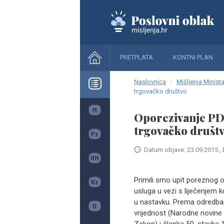
PRETPLATA
KONTNI PLAN
Naslovnica
Mišljenja Minista
trgovačko društvo
Oporezivanje PDV
trgovačko društ
Datum objave: 23.09.2015., 
Primili smo upit poreznog 
usluga u vezi s liječenjem
u nastavku. Prema odredba
vrijednost (Narodne novine br