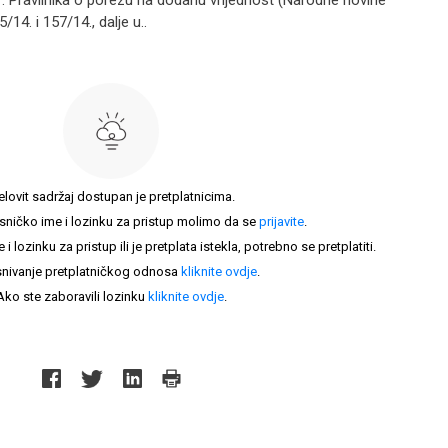
1. Pravilnika o porezu na dodanu vrijednost (Narodne novine
5/14. i 157/14., dalje u..
elovit sadržaj dostupan je pretplatnicima.
sničko ime i lozinku za pristup molimo da se
prijavite
.
lozinku za pristup ili je pretplata istekla, potrebno se pretplatiti.
nivanje pretplatničkog odnosa
kliknite ovdje
.
Ako ste zaboravili lozinku
kliknite ovdje
.