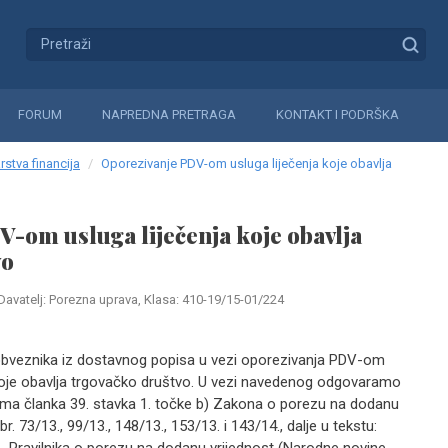
FORUM
NAPREDNA PRETRAGA
KONTAKT I PODRŠKA
rstva financija
Oporezivanje PDV-om usluga liječenja koje obavlja
-om usluga liječenja koje obavlja
vo
Davatelj: Porezna uprava, Klasa: 410-19/15-01/224
obveznika iz dostavnog popisa u vezi oporezivanja PDV-om
 koje obavlja trgovačko društvo. U vezi navedenog odgovaramo
ma članka 39. stavka 1. točke b) Zakona o porezu na dodanu
. 73/13., 99/13., 148/13., 153/13. i 143/14., dalje u tekstu: