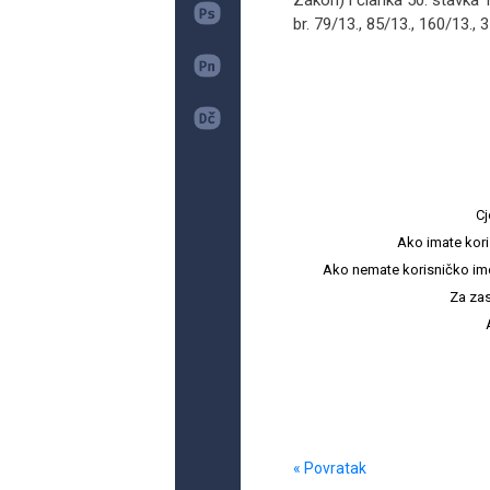
Zakon) i članka 50. stavka 
br. 79/13., 85/13., 160/13., 3
Cj
Ako imate kori
Ako nemate korisničko ime i 
Za zas
« Povratak