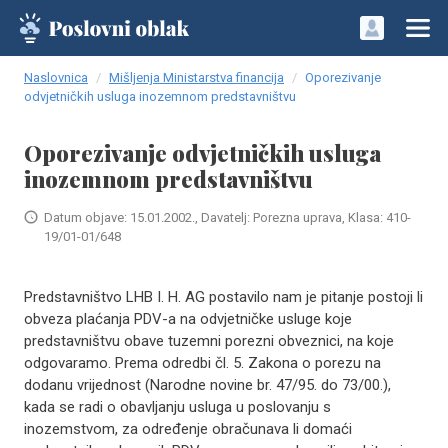
Naslovnica
Mišljenja Ministarstva financija
Oporezivanje
odvjetničkih usluga inozemnom predstavništvu
Oporezivanje odvjetničkih usluga
inozemnom predstavništvu
Datum objave: 15.01.2002., Davatelj: Porezna uprava, Klasa: 410-
19/01-01/648
Predstavništvo LHB I. H. AG postavilo nam je pitanje postoji li
obveza plaćanja PDV-a na odvjetničke usluge koje
predstavništvu obave tuzemni porezni obveznici, na koje
odgovaramo. Prema odredbi čl. 5. Zakona o porezu na
dodanu vrijednost (Narodne novine br. 47/95. do 73/00.),
kada se radi o obavljanju usluga u poslovanju s
inozemstvom, za određenje obračunava li domaći