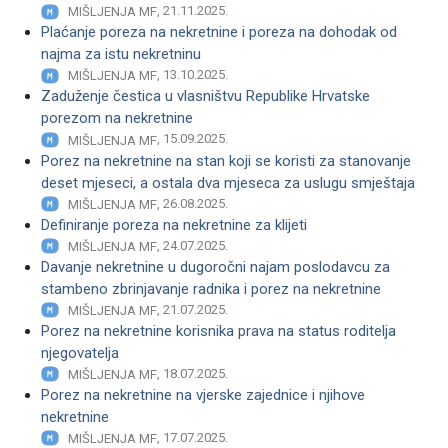
, 21.11.2025.
MIŠLJENJA MF
Plaćanje poreza na nekretnine i poreza na dohodak od
najma za istu nekretninu
, 13.10.2025.
MIŠLJENJA MF
Zaduženje čestica u vlasništvu Republike Hrvatske
porezom na nekretnine
, 15.09.2025.
MIŠLJENJA MF
Porez na nekretnine na stan koji se koristi za stanovanje
deset mjeseci, a ostala dva mjeseca za uslugu smještaja
, 26.08.2025.
MIŠLJENJA MF
Definiranje poreza na nekretnine za klijeti
, 24.07.2025.
MIŠLJENJA MF
Davanje nekretnine u dugoročni najam poslodavcu za
stambeno zbrinjavanje radnika i porez na nekretnine
, 21.07.2025.
MIŠLJENJA MF
Porez na nekretnine korisnika prava na status roditelja
njegovatelja
, 18.07.2025.
MIŠLJENJA MF
Porez na nekretnine na vjerske zajednice i njihove
nekretnine
, 17.07.2025.
MIŠLJENJA MF