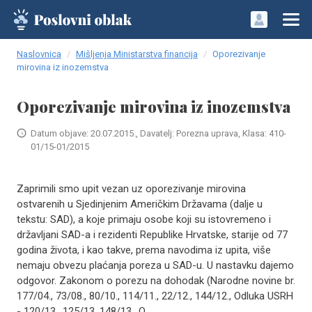
Naslovnica
Mišljenja Ministarstva financija
Oporezivanje
mirovina iz inozemstva
Oporezivanje mirovina iz inozemstva
Datum objave: 20.07.2015., Davatelj: Porezna uprava, Klasa: 410-
01/15-01/2015
Zaprimili smo upit vezan uz oporezivanje mirovina
ostvarenih u Sjedinjenim Američkim Državama (dalje u
tekstu: SAD), a koje primaju osobe koji su istovremeno i
državljani SAD-a i rezidenti Republike Hrvatske, starije od 77
godina života, i kao takve, prema navodima iz upita, više
nemaju obvezu plaćanja poreza u SAD-u. U nastavku dajemo
odgovor. Zakonom o porezu na dohodak (Narodne novine br.
177/04., 73/08., 80/10., 114/11., 22/12., 144/12., Odluka USRH
- 120/13., 125/13, 148/13., O..